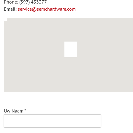
Phone: (597) 433377
Email:
service@semchardware.com
Uw Naam
*